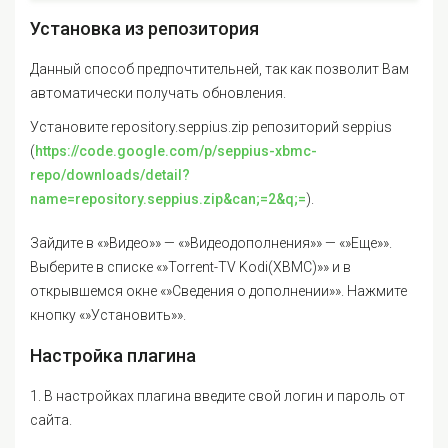
Установка из репозитория
Данный способ предпочтительней, так как позволит Вам
автоматически получать обновления.
Установите repository.seppius.zip репозиторий seppius
(
https://code.google.com/p/seppius-xbmc-
repo/downloads/detail?
name=repository.seppius.zip&can;=2&q;=
).
Зайдите в «»Видео»» — «»Видеодополнения»» — «»Еще»».
Выберите в списке «»Torrent-TV Kodi(XBMC)»» и в
открывшемся окне «»Сведения о дополнении»». Нажмите
кнопку «»Установить»».
Настройка плагина
1. В настройках плагина введите свой логин и пароль от
сайта.