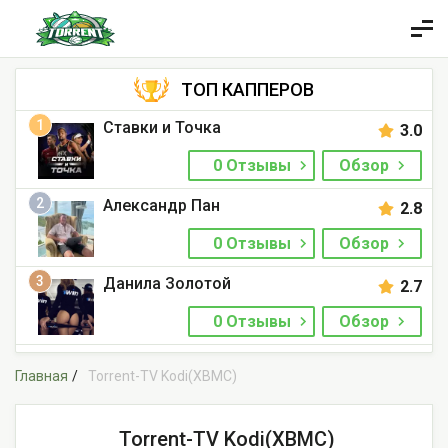
ТОП КАППЕРОВ
1
Ставки и Точка
3.0
0 Отзывы
Обзор
2
Александр Пан
2.8
0 Отзывы
Обзор
3
Данила Золотой
2.7
0 Отзывы
Обзор
Главная
Torrent-TV Kodi(XBMC)
Torrent-TV Kodi(XBMC)