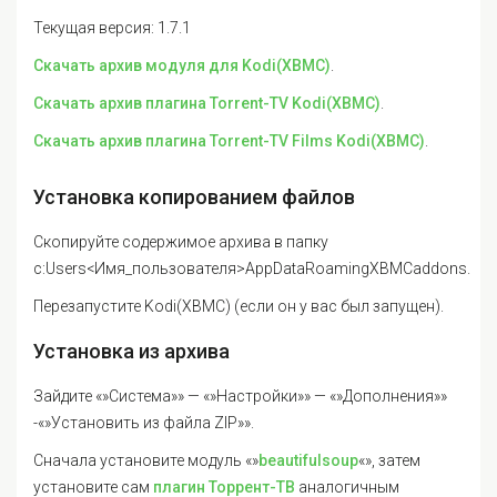
Текущая версия: 1.7.1
Скачать архив модуля для Kodi(XBMC)
.
Скачать архив плагина Torrent-TV Kodi(XBMC)
.
Скачать архив плагина Torrent-TV Films Kodi(XBMC)
.
Установка копированием файлов
Скопируйте содержимое архива в папку
c:Users<Имя_пользователя>AppDataRoamingXBMCaddons.
Перезапустите Kodi(XBMC) (если он у вас был запущен).
Установка из архива
Зайдите «»Система»» — «»Настройки»» — «»Дополнения»»
-«»Установить из файла ZIP»».
Сначала установите модуль «»
beautifulsoup
«», затем
установите сам
плагин Торрент-ТВ
аналогичным