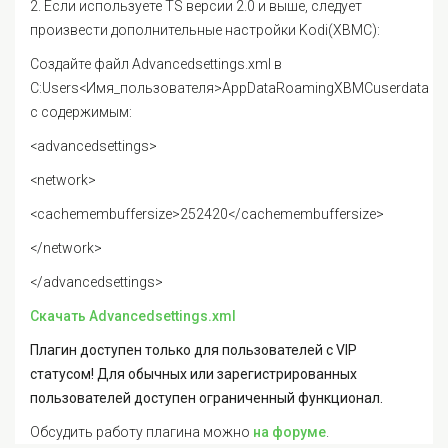
2. Если используете TS версии 2.0 и выше, следует
произвести дополнительные настройки Kodi(XBMC):
Создайте файл Advancedsettings.xml в
C:Users<Имя_пользователя>AppDataRoamingXBMCuserdata
с содержимым:
<advancedsettings>
<network>
<cachemembuffersize>252420</cachemembuffersize>
</network>
</advancedsettings>
Скачать Advancedsettings.xml
Плагин доступен только для пользователей с VIP
статусом! Для обычных или зарегистрированных
пользователей доступен ограниченный функционал.
Обсудить работу плагина можно
на форуме
.