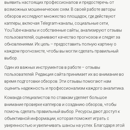
выявить настоящих профессионалов и предостеречь от
возможных мошеннических схем. В своей работе авторы
обзоров исследуют множество площадок, где действуют
капперы, включая Telegram-каналы, социальные сети,
YouTube-каналы и собственные сайты, анализируют отзывы
пользователей, оценивают качество прогнозов и следят за
обновлениями. Их цель – предоставить полную картину о
каждом прогнозисте, чтобы вы могли сделать правильный
выбор.
Один из важных инструментов в работе – отзывы
пользователей. Редакция сайта принимает их во внимание во
время подготовки обзоров. Эти отзывы помогают нам
оценить надежность и профессионализм каждого аналитика.
Команда специалистов по ставкам уделяет большое
внимание проверке капперов и созданию обзоров, чтобы
помочь сделать правильный выбор. Ресурсы дают доступ к
объективной информации, которая поможет играть с
уверенностью и увеличивать шансы на успех. Благодаря этой