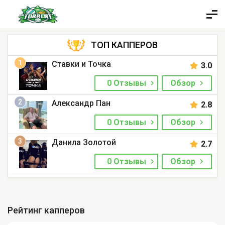
ТОП КАППЕРОВ
1
Ставки и Точка
3.0
0 Отзывы
Обзор
2
Александр Пан
2.8
0 Отзывы
Обзор
3
Данила Золотой
2.7
0 Отзывы
Обзор
Рейтинг капперов