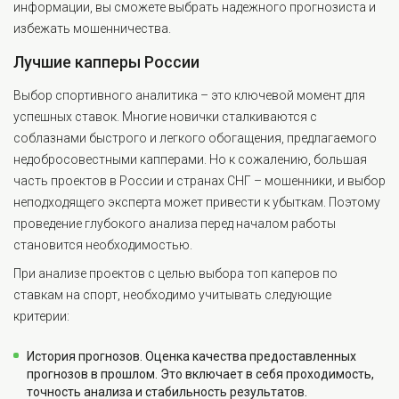
информации, вы сможете выбрать надежного прогнозиста и
избежать мошенничества.
Лучшие капперы России
Выбор спортивного аналитика – это ключевой момент для
успешных ставок. Многие новички сталкиваются с
соблазнами быстрого и легкого обогащения, предлагаемого
недобросовестными капперами. Но к сожалению, большая
часть проектов в России и странах СНГ – мошенники, и выбор
неподходящего эксперта может привести к убыткам. Поэтому
проведение глубокого анализа перед началом работы
становится необходимостью.
При анализе проектов с целью выбора
топ каперов по
ставкам на спорт
, необходимо учитывать следующие
критерии:
История прогнозов. Оценка качества предоставленных
прогнозов в прошлом. Это включает в себя проходимость,
точность анализа и стабильность результатов.