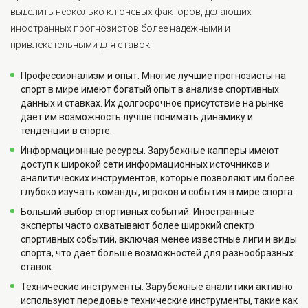
выделить несколько ключевых факторов, делающих
иностранных прогнозистов более надежными и
привлекательными для ставок:
Профессионализм и опыт. Многие
лучшие прогнозисты на
спорт в мире
имеют богатый опыт в анализе спортивных
данных и ставках. Их долгосрочное присутствие на рынке
дает им возможность лучше понимать динамику и
тенденции в спорте.
Информационные ресурсы. Зарубежные капперы имеют
доступ к широкой сети информационных источников и
аналитических инструментов, которые позволяют им более
глубоко изучать команды, игроков и события в мире спорта.
Больший выбор спортивных событий. Иностранные
эксперты часто охватывают более широкий спектр
спортивных событий, включая менее известные лиги и виды
спорта, что дает больше возможностей для разнообразных
ставок.
Технические инструменты. Зарубежные аналитики активно
используют передовые технические инструменты, такие как