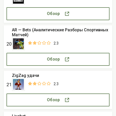
Обзор
AR — Bets (Аналитические Разборы Спортивных
Матчей)
20
2.3
Обзор
ZigZag удачи
21
2.3
Обзор