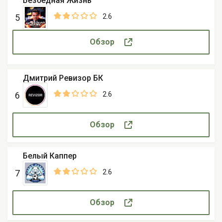
Безбедная Жизнь
5
2.6
Обзор
Дмитрий Ревизор БК
6
2.6
Обзор
Белый Каппер
7
2.6
Обзор