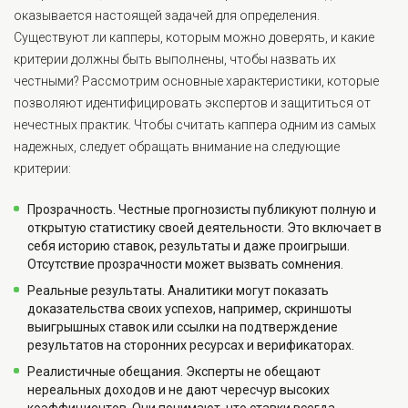
оказывается настоящей задачей для определения.
Существуют ли
капперы, которым можно доверять
, и какие
критерии должны быть выполнены, чтобы назвать их
честными? Рассмотрим основные характеристики, которые
позволяют идентифицировать экспертов и защититься от
нечестных практик. Чтобы считать каппера одним из самых
надежных, следует обращать внимание на следующие
критерии:
Прозрачность. Честные прогнозисты публикуют полную и
открытую статистику своей деятельности. Это включает в
себя историю ставок, результаты и даже проигрыши.
Отсутствие прозрачности может вызвать сомнения.
Реальные результаты. Аналитики могут показать
доказательства своих успехов, например, скриншоты
выигрышных ставок или ссылки на подтверждение
результатов на сторонних ресурсах и верификаторах.
Реалистичные обещания. Эксперты не обещают
нереальных доходов и не дают чересчур высоких