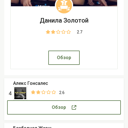
3
Данила Золотой
2.7
Обзор
Алекс Гонсалес
4
2.6
Обзор