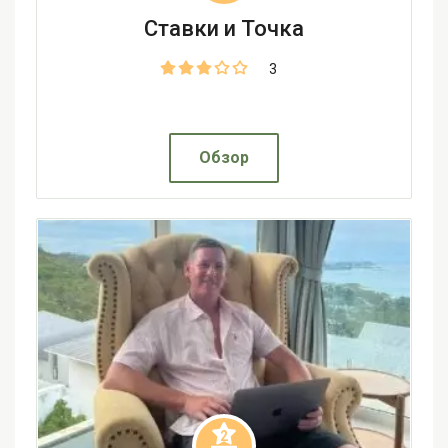
Ставки и Точка
3
Обзор
2