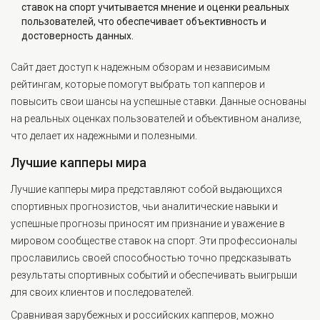
ставок на спорт
учитывается мнение и оценки реальных
пользователей, что обеспечивает объективность и
достоверность данных.
Сайт дает доступ к надежным обзорам и независимым
рейтингам, которые помогут выбрать
топ капперов
и
повысить свои шансы на успешные ставки. Данные основаны
на реальных оценках пользователей и объективном анализе,
что делает их надежными и полезными.
Лучшие капперы мира
Лучшие капперы мира
представляют собой выдающихся
спортивных прогнозистов, чьи аналитические навыки и
успешные прогнозы приносят им признание и уважение в
мировом сообществе ставок на спорт. Эти профессионалы
прославились своей способностью точно предсказывать
результаты спортивных событий и обеспечивать выигрыши
для своих клиентов и последователей.
Сравнивая зарубежных и российских капперов, можно