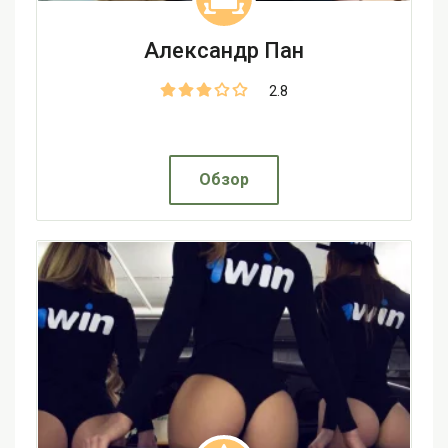
Александр Пан
2.8
Обзор