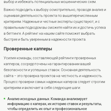
выбор и избежать потенциальных мошеннических схем.
Важно подходить к выбору осмотрительно, проводя анализ и
оценивая деятельность проекта по вышеперечисленным
критериям. Надежные и честные эксперты существуют, и с
правильным подходом вы сможете найти их и достичь успеха
в беттинге. А рейтинг на нашем сайте поможет выбрать
быстрее и быть уверенным в надежности проекта.
Проверенные капперы
Усилия команды, составляющей рейтинги
проверенных
капперов
, сосредоточены на гарантировании вашей
безопасности и успешных ставок. Основная деятельность
сайта – это проверка проектов на честность и надежность.
Процесс проверки
самых надежных каперов
следует строгим
критериям и включает в себя следующие шаги:
Анализ исходных данных. Команда анализирует
информацию о каперах, их историю ставок и результаты,
чтобы определить их опыт и профессиональное