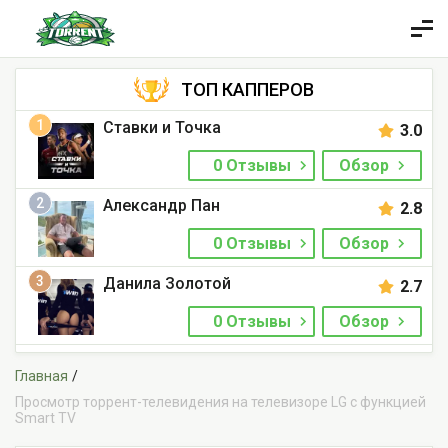
ТОП КАППЕРОВ
1
Ставки и Точка
3.0
0 Отзывы
Обзор
2
Александр Пан
2.8
0 Отзывы
Обзор
3
Данила Золотой
2.7
0 Отзывы
Обзор
Главная
Просмотр торрент-телевидения на телевизоре LG с функцией
Smart TV